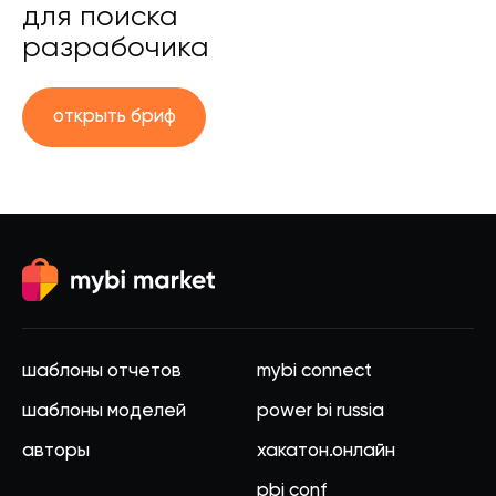
для поиска
разрабочика
открыть бриф
шаблоны отчетов
mybi connect
шаблоны моделей
power bi russia
авторы
хакатон.онлайн
pbi conf