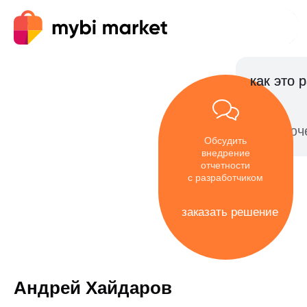
1
0
как это 
как это 
подключе
Обсудить
внедрение
отчетности
с разработчиком
заказать решение
Андрей Хайдаров